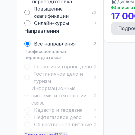
переподготовка
Диплом 
Запись о
Повышение
26
17 00
квалификации
Онлайн-курсы
1
Подро
Направления
Все направления
2
Профессиональная
переподготовка
Геология и горное дело
0
Гостиничное дело и
0
туризм
Информационные
системы и технологии,
0
связь
Кадастр и геодезия
0
Нефтегазовое дело
0
Общественное питание
0
Смотреть все
(14)