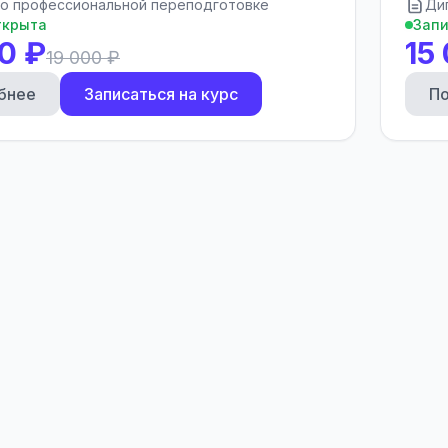
о профессиональной переподготовке
Ди
ткрыта
Запи
0 ₽
15
19 000 ₽
бнее
Записаться на курс
П