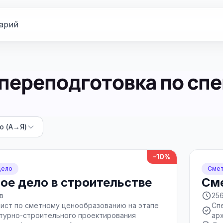
арий
переподготовка по сп
ю (А→Я)
-10%
дело
Смет
ое дело в строительстве
Сме
в
25
ист по сметному ценообразованию на этапе
Сп
турно-строительного проектирования
ар