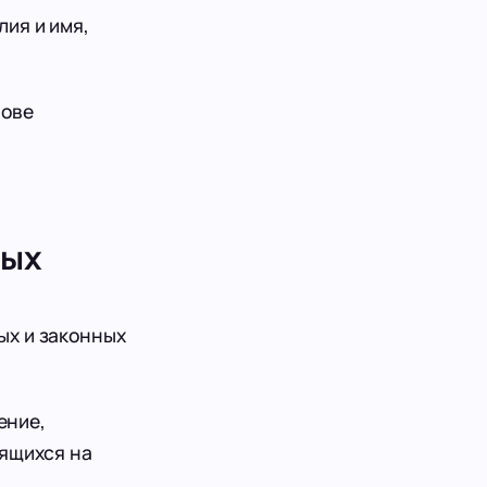
ия и имя,
нове
ных
ых и законных
ение,
дящихся на