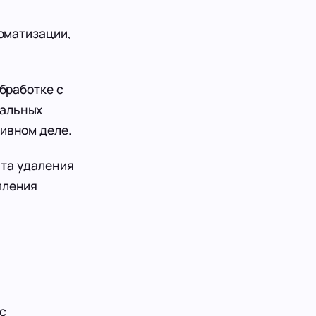
оматизации,
бработке с
иальных
хивном деле.
нта удаления
пления
с