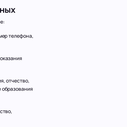
нных
е:
мер телефона,
 оказания
я, отчество,
е образования
ство,