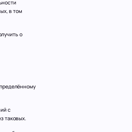
ьности
ых, в том
лучить о
определённому
ий с
з таковых.