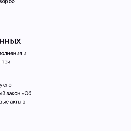
вор об
анных
полнения и
 при
у его
ый закон «Об
вые акты в