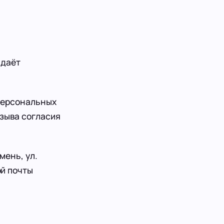
 даёт
персональных
тзыва согласия
ень, ул.
ой почты