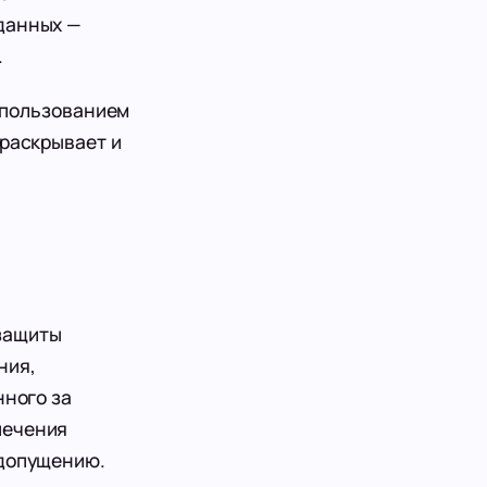
 данных —
.
спользованием
 раскрывает и
защиты
ния,
нного за
печения
едопущению.