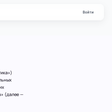
Войти
тика»)
альных
их
» (далее —