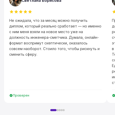
Светлана Борисова
Не ожидала, что за месяц можно получить
П
диплом, который реально сработает — но именно
д
с ним меня взяли на новое место уже на
р
должность инженера-сметчика. Думала, онлайн-
с
формат воспримут скептически, оказалось
э
совсем наоборот. Стоило того, чтобы рискнуть и
в
сменить сферу.
Т
с
Е
р
и
с
Проверен