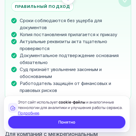
ПРАВИЛЬНЫЙ ПОДХОД
Сроки соблюдаются без ущерба для
документов
Копия постановления прилагается к приказу
Актуальные реквизиты акта тщательно
проверяются
Документальное подтверждение основания
обязательно
Суд признаёт увольнение законным и
обоснованным
Работодатель защищён от финансовых и
правовых рисков
Этот сайт использует
cookie-файлы
и аналогичные
технологии для аналитики и улучшения работы сервиса.
Подробнее
.
Рекомендации для HR-служб и юристов: как
Понятно
выстроить систему управления рисками
Для компаний с межрегиональным