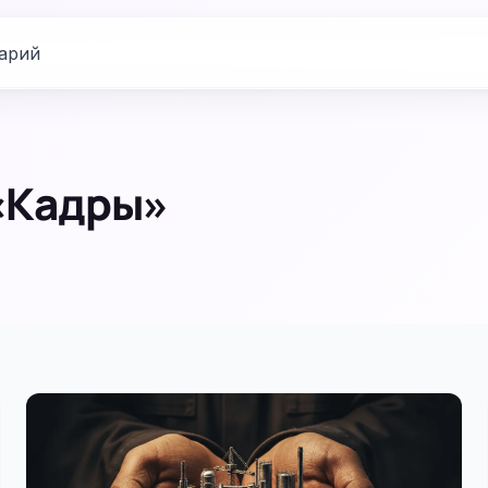
арий
 «Кадры»