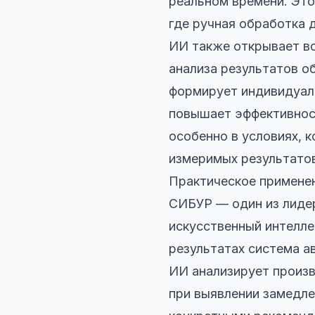
реальном времени. Это
где ручная обработка 
ИИ также открывает во
анализа результатов о
формирует индивидуал
повышает эффективност
особенно в условиях, 
измеримых результато
Практическое применен
СИБУР — один из лидер
искусственный интелле
результатах система а
ИИ анализирует произв
при выявлении замедл