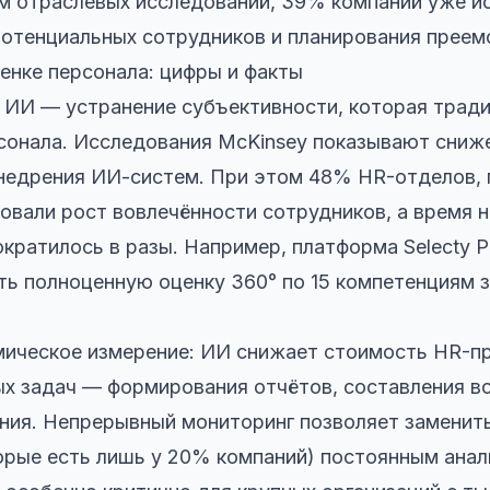
м отраслевых исследований, 39% компаний уже и
отенциальных сотрудников и планирования преем
нке персонала: цифры и факты
 ИИ — устранение субъективности, которая трад
сонала. Исследования McKinsey показывают сниж
внедрения ИИ-систем. При этом 48% HR-отделов,
овали рост вовлечённости сотрудников, а время н
кратилось в разы. Например, платформа Selecty P
ь полноценную оценку 360° по 15 компетенциям з
ическое измерение: ИИ снижает стоимость HR-пр
х задач — формирования отчётов, составления во
ания. Непрерывный мониторинг позволяет заменит
рые есть лишь у 20% компаний) постоянным анал