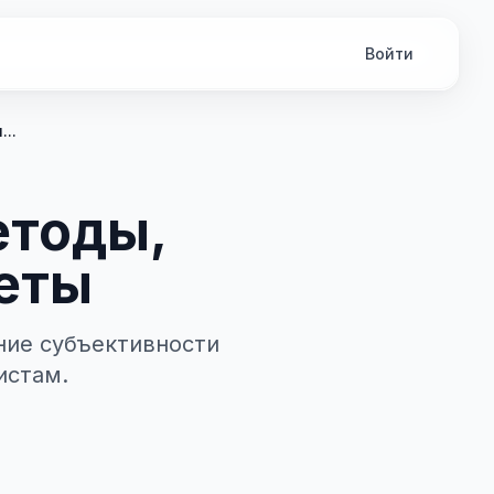
Войти
..
етоды,
веты
ние субъективности
истам.