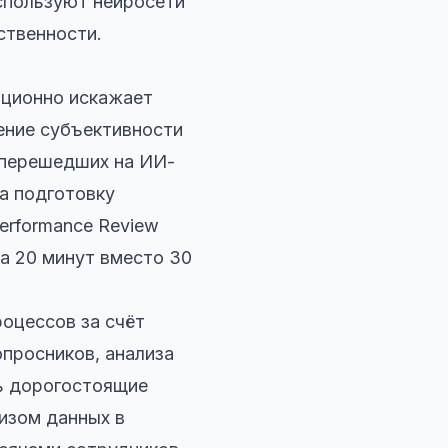
спользуют нейросети
ственности.
иционно искажает
ение субъективности
 перешедших на ИИ-
а подготовку
erformance Review
а 20 минут вместо 30
оцессов за счёт
просников, анализа
ь дорогостоящие
изом данных в