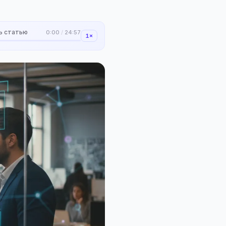
ь статью
0:00
/
24:57
1×