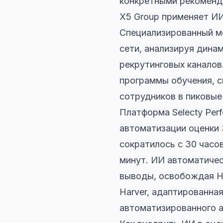
конкретными рекоменд
X5 Group применяет ИИ
Специализированный мо
сети, анализируя дина
рекрутинговых каналов
программы обучения, с
сотрудников в пиковые
Платформа Selecty Per
автоматизации оценки 
сократилось с 30 часов
минут. ИИ автоматичес
выводы, освобождая HR
Harver, адаптированна
автоматизированного ан