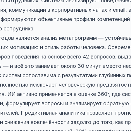
о сотрудниках. Системы анализируют поведенчес
я, коммуникации в корпоративных чатах и email, а
х формируются объективные профили компетенций 
о сотрудника.
тодов является анализ метапрограмм — устойчив
щих мотивацию и стиль работы человека. Совре
ров поведения на основе всего 42 вопросов, выда
% — и всё это занимает около 30 минут вместо не
х систем сопоставима с результатами глубинных п
 полностью исключает человеческую предвзятост
, ИИ активно применяется в оценке 360°, где си
и, формулирует вопросы и анализирует обратную с
ителей. Предиктивная аналитика позволяет прогн
 и снижения вовлечённости задолго до того, как п