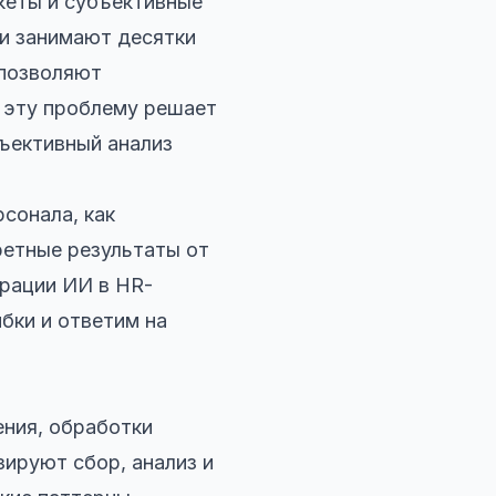
кеты и субъективные
ни занимают десятки
 позволяют
о эту проблему решает
бъективный анализ
рсонала, как
ретные результаты от
грации ИИ в HR-
бки и ответим на
ения, обработки
зируют сбор, анализ и