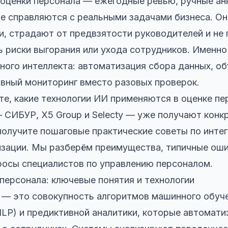
оценки персонала — ежегодные ревью, ручные ан
е справляются с реальными задачами бизнеса. О
и, страдают от предвзятости руководителей и не
 риски выгорания или ухода сотрудников. Именн
ного интеллекта: автоматизация сбора данных, о
вный мониторинг вместо разовых проверок.
те, какие технологии ИИ применяются в оценке пе
 СИБУР, X5 Group и Selecty — уже получают конк
 получите пошаговые практические советы по инте
зации. Мы разберём преимущества, типичные оши
росы специалистов по управлению персоналом.
 персонала: ключевые понятия и технологии
 — это совокупность алгоритмов машинного обуч
NLP) и предиктивной аналитики, которые автомати