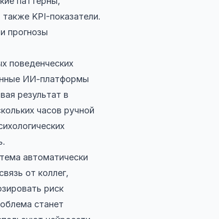
кие паттерны,
 также KPI-показатели.
и прогнозы
ых поведенческих
менные ИИ-платформы
вая результат в
скольких часов ручной
сихологических
ь.
стема автоматически
вязь от коллег,
озировать риск
роблема станет