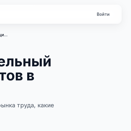
Войти
и...
тельный
тов в
ынка труда, какие