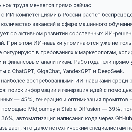
ынок труда меняется прямо сейчас
 с ИИ-компетенциями в России растёт беспрецед
 количество вакансий в сфере машинного обучения
вует об активном развитии собственных ИИ-решен
й. При этом ИИ-навыки упоминаются уже не тольк
ще фигурируют в требованиях к маркетологам, коп
 и финансовым аналитикам. Работодатели прямо 
ы с ChatGPT, GigaChat, YandexGPT и DeepSeek.
, наиболее востребованными ИИ-навыками среди 
ся: поиск информации и генерация идей с помощ
анных — 45%, генерация и оптимизация промптов 
 помощью Midjourney и Stable Diffusion — 39%, п
36%, автоматизация написания кода через GitHub 
азывает, что даже нетехническим специалистам 