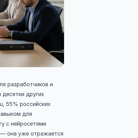
ля разработчиков и
и десятки других
u, 55% российских
навыком для
ту с нейросетями
з — она уже отражается