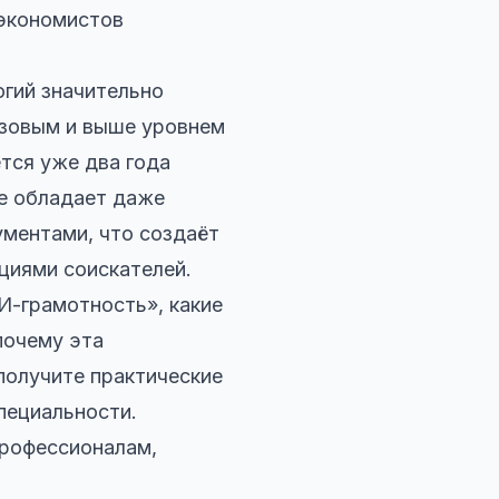
 экономистов
огий значительно
азовым и выше уровнем
тся уже два года
не обладает даже
ментами, что создаёт
циями соискателей.
И-грамотность», какие
почему эта
получите практические
пециальности.
профессионалам,