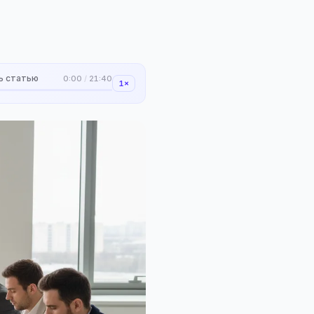
ь статью
0:00
/
21:40
1×