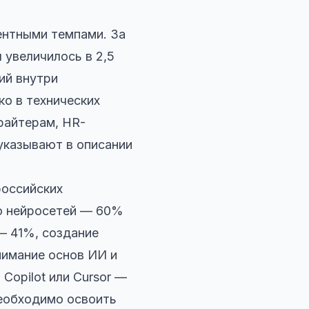
ентными темпами. За
 увеличилось в 2,5
ий внутри
о в технических
ирайтерам, HR-
указывают в описании
российских
ью нейросетей — 60%
— 41%, создание
онимание основ ИИ и
Copilot или Cursor —
необходимо освоить