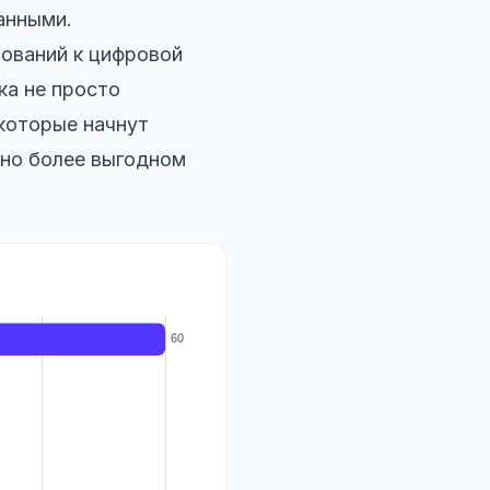
анными.
ований к цифровой
ка не просто
которые начнут
ьно более выгодном