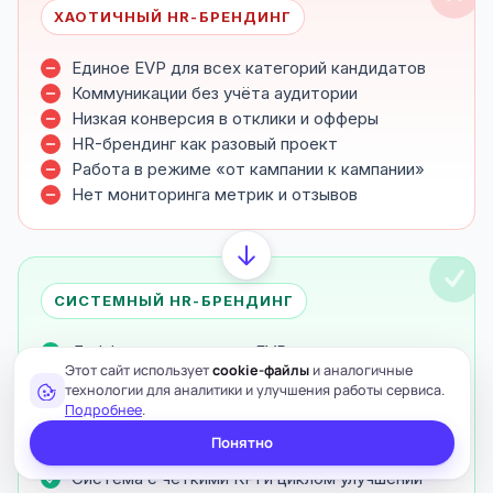
ХАОТИЧНЫЙ HR-БРЕНДИНГ
Единое EVP для всех категорий кандидатов
Коммуникации без учёта аудитории
Низкая конверсия в отклики и офферы
HR-брендинг как разовый проект
Работа в режиме «от кампании к кампании»
Нет мониторинга метрик и отзывов
СИСТЕМНЫЙ HR-БРЕНДИНГ
Дифференцированное EVP для каждого
Этот сайт использует
cookie-файлы
и аналогичные
сегмента
технологии для аналитики и улучшения работы сервиса.
Персонализированный язык для каждой группы
Подробнее
.
Значительно более высокая конверсия
Понятно
HR-брендинг как непрерывный процесс
Система с чёткими KPI и циклом улучшений