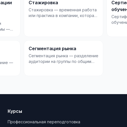
зации
Стажировка
Серти
обуче
Стажировка — временная работа
или практика в компании, которая
Сертиф
позволяет получить реальный
обучен
и
опыт в пр...
подтве
ммы —
образов
ором
Сегментация рынка
Сегментация рынка — разделение
аудитории на группы по общим
ание —
признакам, чтобы предлагать
каждой групп...
низации
Курсы
Профессиональная переподготовка