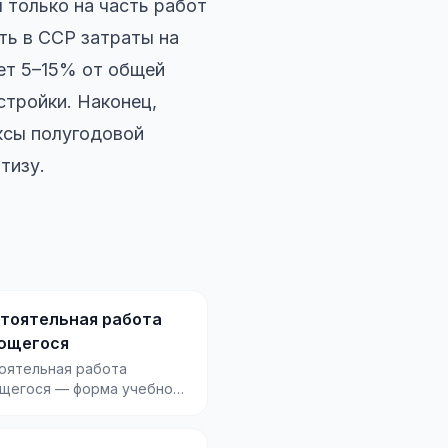
 только на часть работ
ть в ССР затраты на
яет 5–15% от общей
стройки. Наконец,
ксы полугодовой
тизу.
тоятельная работа
ющегося
оятельная работа
щегося — форма учебной
ьности, при которой
 или ученик вып...