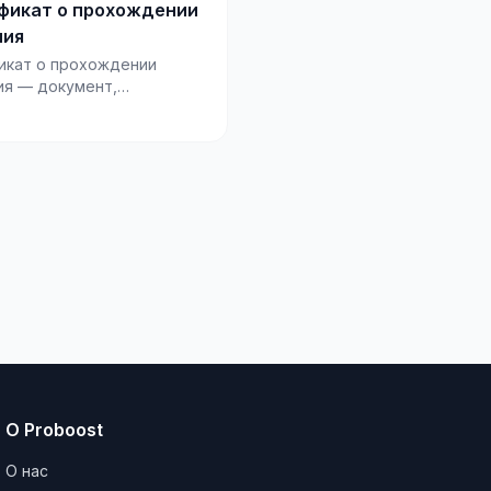
фикат о прохождении
ния
икат о прохождении
ия — документ,
рждающий факт участия в
ательной программ...
О Proboost
О нас