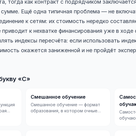
та, тогда как контракт с подрядчиком заключается
 сумме. Ещё одна типичная проблема — не включа
единение к сетям: их стоимость нередко составл
 приводит к нехватке финансирования уже в ходе 
лять индексы пересчёта: если использовать инде
оимость окажется заниженной и не пройдёт экспер
букву «С»
Смешанное обучение
Самос
обуча
функция
Смешанное обучение — формат
рая
образования, в котором очные
Самост
занятия сочетаются с онлайн-
обучаю
компонентами: в...
деятел
студент