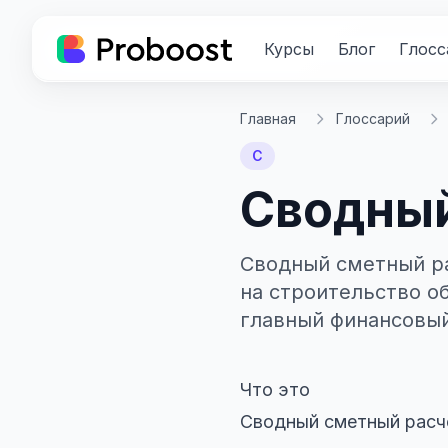
Курсы
Блог
Глосс
Главная
Глоссарий
С
Сводный
Сводный сметный ра
на строительство о
главный финансовый
Что это
Сводный сметный расчё