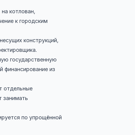
 на котлован,
чение к городским
несущих конструкций,
оектировщика.
ную государственную
й финансирование из
т отдельные
т занимать
ируется по упрощённой