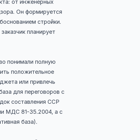
кта: от инженерных
дзора. Он формируется
обоснованием стройки.
заказчик планирует
тво понимали полную
чить положительное
юджета или привлечь
база для переговоров с
ядок составления ССР
и МДС 81-35.2004, а с
тивная база).