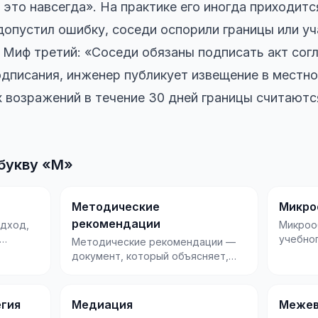
это навсегда». На практике его иногда приходитс
опустил ошибку, соседи оспорили границы или уч
. Миф третий: «Соседи обязаны подписать акт сог
дписания, инженер публикует извещение в местной
 возражений в течение 30 дней границы считаютс
букву «М»
Методические
Микро
рекомендации
дход,
Микроо
учебно
Методические рекомендации —
тельные
порциям
документ, который объясняет,
сфокуси
как правильно выполнять
конкретную задачу,...
егия
Медиация
Межев