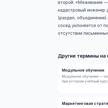
второй: «Межевание — 
кадастровый инженер д
(раздел, объединение)
сосед уклоняется от по
отсутствии письменных
Другие термины на 
Модульное обучение
Модульное обучение — по
при котором учебный курс
разбивается на самостоя
блоки (модули),...
Маркетинговая страт