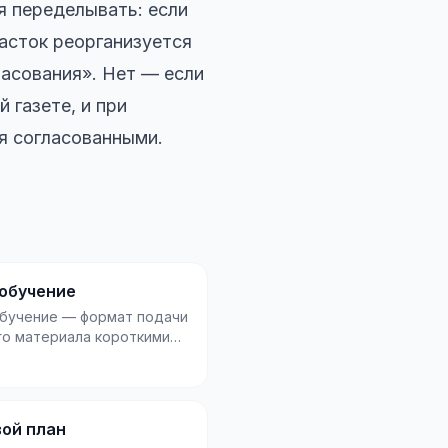
я переделывать: если
асток реорганизуется
ласования». Нет — если
 газете, и при
я согласованными.
обучение
бучение — формат подачи
го материала короткими
и длиной 2–10 минут,
рованн...
ой план