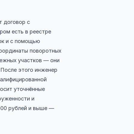
т договор с
ром есть в реестре
ок и с помощью
координаты поворотных
межных участков — они
 После этого инженер
квалифицированной
носит уточнённые
груженности и
000 рублей и выше —