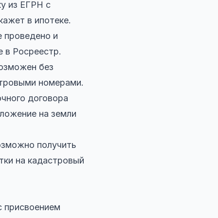
у из ЕГРН с
кажет в ипотеке.
е проведено и
е в Росреестр.
возможен без
стровыми номерами.
очного договора
ложение на земли
озможно получить
тки на кадастровый
с присвоением