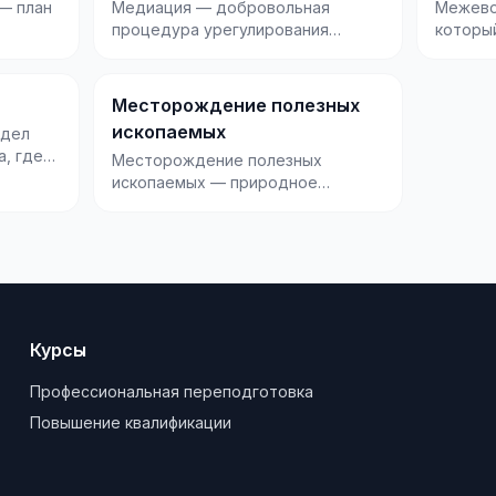
— план
Медиация — добровольная
Межево
процедура урегулирования
которы
ю
споров с участием нейтрального
земельн
..
посредника, который...
и служи
Месторождение полезных
ископаемых
здел
а, где
Месторождение полезных
ых и
ископаемых — природное
скопление минерального сырья в
земной коре, которое по...
Курсы
Профессиональная переподготовка
Повышение квалификации