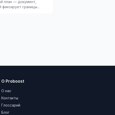
й план — документ,
й фиксирует границы
ого участка на местности
т основани...
О Proboost
О нас
Контакты
Глоссарий
Блог