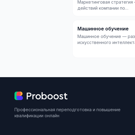
Маркетинговая стратегия 
действий компании по
привлечению и удержани
клиентов, который опреде.
Машинное обучение
Машинное обучение — ра
искусственного интеллект
алгоритмы учатся на данн
улучшают свои...
Профессиональная переподготовка и повышение
квалификации онлайн