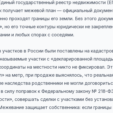
Единый государственный реестр недвижимости (Е
к получает межевой план — официальный докумен
нно проходят границы его земли. Без этого докум
», но его точные контуры юридически не закреплен
ании и любых спорах с соседями.
 участков в России были поставлены на кадастров
 называемые участки с «декларированной площадь
координаты на местности никто не фиксировал. Э
л» на метр, при продаже выяснялось, что реальн
ле наследства родственники не могли договориться
я в силу поправок к Федеральному закону № 218-Ф
сти», совершать сделки с участками без установ
Межевание защищает собственника: если границы