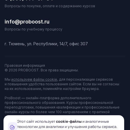
Вопросы по покупке, оплате и содержанию курсов
info@proboost.ru
Вопросы по учебному процессу
г. Тюмень, ул. Республики, 14/7, офис 307
Правовая информация
© 2026 PROBOOST. Все права защищены.
Мы
используем файлы cookie
, для персонализации сервисов
и повышения удобства пользования сайтом. Если вы не согласны
на их использование, поменяйте настройки браузера.
ProBoost — онлайн-платформа дополнительного
профессионального образования. Курсы профессиональной
переподготовки, повышения квалификации и профессиональные
онлайн-курсы по более чем 100 направлениям с практикой
на тренажёрах. Платформа принадлежит АНО ДПО «ЦППК»
и используется для оказания образовательных услуг.
Этот сайт использует
cookie-файлы
и аналогичные
технологии для аналитики и улучшения работы сервиса.