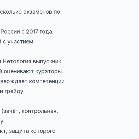
есколько экзаменов по
оссии с 2017 года:
 с участием
и Нетология выпускник
ый оценивают кураторы.
тверждает компетенции
и грейду.
(зачёт, контрольная,
у.
кт, защита которого