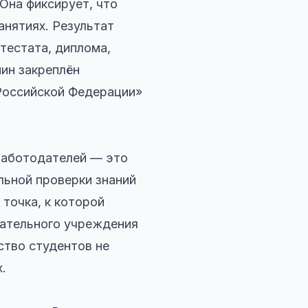
Она фиксирует, что
анятиях. Результат
ттестата, диплома,
мин закреплён
Российской Федерации»
 работодателей — это
льной проверки знаний
точка, к которой
вательного учреждения
ство студентов не
.