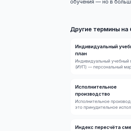
обучения — но в больш
Другие термины на 
Индивидуальный учеб
план
Индивидуальный учебный 
(ИУП) — персональный ма
обучения, который состав
под конкретн...
Исполнительное
производство
Исполнительное произво
это принудительное испо
судебных решений и друг
исполнительных...
Индекс пересчёта см