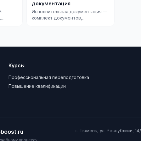
документация
й
Исполнительная документация —
,
комплект документов,
ость
фиксирующих фактически
выполненные строительные р...
Курсы
Профессиональная переподготовка
Повышение квалификации
г. Тюмень, ул. Республики, 14
boost.ru
учебному процессу