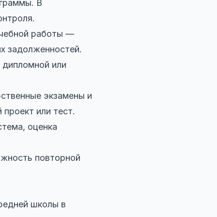
ограммы. В
онтроля.
учебной работы —
их задолженностей.
а дипломной или
арственные экзамены и
 проект или тест.
стема, оценка
ожность повторной
средней школы в