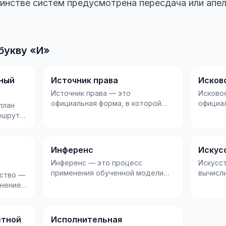
инстве систем предусмотрена пересдача или апел
букву «И»
ный
Источник права
Исков
Источник права — это
Исково
официальная форма, в которой
официа
план
выражены и закреплены правовые
которо
ршрут
нормы, обязательные...
спор: и
ляется
Инференс
Искус
Инференс — это процесс
Искусс
применения обученной модели
вычисл
дство —
машинного обучения к новым
нейрон
лнение
данным для получения п...
принима
их
етной
Исполнительная