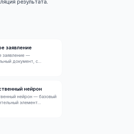
ляция результата.
ое заявление
е заявление —
льный документ, с
го начинается судебный
менно его подают в с...
ственный нейрон
твенный нейрон — базовый
ительный элемент
ной сети, который
ет входные сигн...