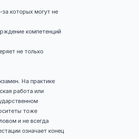
за которых могут не
ерждение компетенций
еряет не только
кзамен. На практике
ская работа или
сударственном
ерситеты тоже
ловом и не всегда
естации означает конец