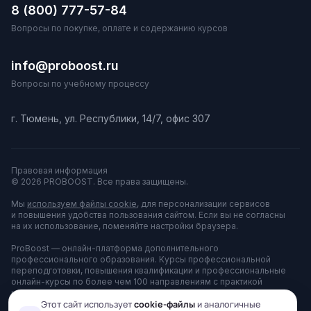
8 (800) 777-57-84
Вопросы по покупке, оплате и содержанию курсов
info@proboost.ru
Вопросы по учебному процессу
г. Тюмень, ул. Республики, 14/7, офис 307
Правовая информация
© 2026 PROBOOST. Все права защищены.
Мы
используем файлы cookie
, для персонализации сервисов
и повышения удобства пользования сайтом. Если вы не согласны
на их использование, поменяйте настройки браузера.
ProBoost — онлайн-платформа дополнительного
профессионального образования. Курсы профессиональной
переподготовки, повышения квалификации и профессиональные
онлайн-курсы по более чем 100 направлениям с практикой
на тренажёрах. Платформа принадлежит АНО ДПО «ЦППК»
и используется для оказания образовательных услуг.
Этот сайт использует
cookie-файлы
и аналогичные