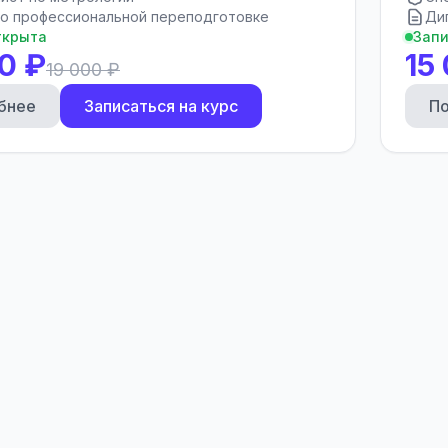
о профессиональной переподготовке
Ди
ткрыта
Запи
0 ₽
15
19 000 ₽
бнее
Записаться на курс
П