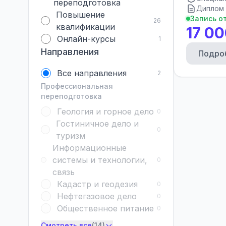
переподготовка
Диплом 
Повышение
Запись о
26
квалификации
17 00
Онлайн-курсы
1
Направления
Подро
Все направления
2
Профессиональная
переподготовка
Геология и горное дело
0
Гостиничное дело и
0
туризм
Информационные
системы и технологии,
0
связь
Кадастр и геодезия
0
Нефтегазовое дело
0
Общественное питание
0
Смотреть все
(14)