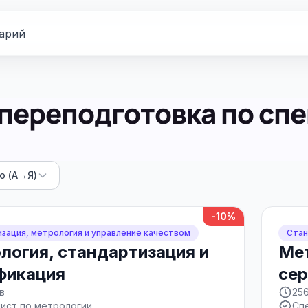
арий
переподготовка по спе
ю (А→Я)
-10%
зация, метрология и управление качеством
Стан
логия, стандартизация и
Мет
фикация
се
в
25
ист по метрологии
Сп