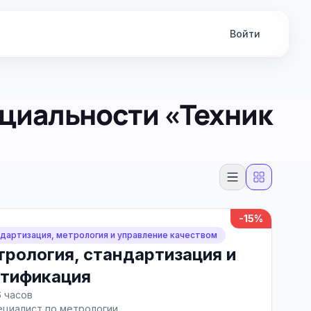
Войти
циальности «Техник
-15%
дартизация, метрология и управление качеством
рология, стандартизация и
ртификация
6 часов
ециалист по метрологии