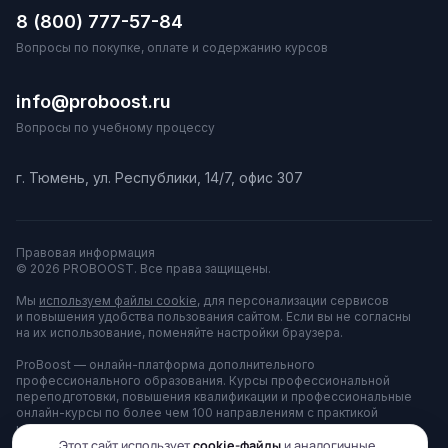
8 (800) 777-57-84
Вопросы по покупке, оплате и содержанию курсов
info@proboost.ru
Вопросы по учебному процессу
г. Тюмень, ул. Республики, 14/7, офис 307
Правовая информация
© 2026 PROBOOST. Все права защищены.
Мы
используем файлы cookie
, для персонализации сервисов
и повышения удобства пользования сайтом. Если вы не согласны
на их использование, поменяйте настройки браузера.
ProBoost — онлайн-платформа дополнительного
профессионального образования. Курсы профессиональной
переподготовки, повышения квалификации и профессиональные
онлайн-курсы по более чем 100 направлениям с практикой
на тренажёрах. Платформа принадлежит АНО ДПО «ЦППК»
и используется для оказания образовательных услуг.
Этот сайт использует
cookie-файлы
и аналогичные