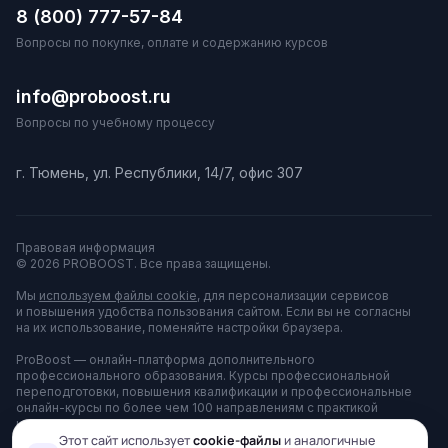
8 (800) 777-57-84
Вопросы по покупке, оплате и содержанию курсов
info@proboost.ru
Вопросы по учебному процессу
г. Тюмень, ул. Республики, 14/7, офис 307
Правовая информация
© 2026 PROBOOST. Все права защищены.
Мы
используем файлы cookie
, для персонализации сервисов
и повышения удобства пользования сайтом. Если вы не согласны
на их использование, поменяйте настройки браузера.
ProBoost — онлайн-платформа дополнительного
профессионального образования. Курсы профессиональной
переподготовки, повышения квалификации и профессиональные
онлайн-курсы по более чем 100 направлениям с практикой
на тренажёрах. Платформа принадлежит АНО ДПО «ЦППК»
и используется для оказания образовательных услуг.
Этот сайт использует
cookie-файлы
и аналогичные