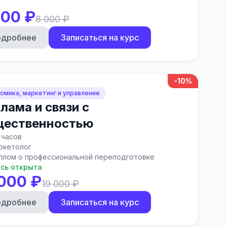
000 ₽
8 000 ₽
одробнее
Записаться на курс
-10%
омика, маркетинг и управление
лама и связи с
щественностью
 часов
ркетолог
плом о профессиональной переподготовке
сь открыта
 000 ₽
19 000 ₽
одробнее
Записаться на курс