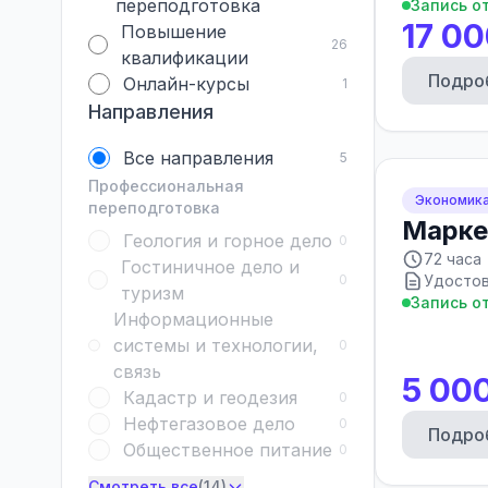
переподготовка
Запись о
17 00
Повышение
26
квалификации
Подро
Онлайн-курсы
1
Направления
Все направления
5
Профессиональная
Экономика
переподготовка
Марке
Геология и горное дело
0
72 часа
Гостиничное дело и
0
Удостов
туризм
Запись о
Информационные
системы и технологии,
0
связь
5 00
Кадастр и геодезия
0
Нефтегазовое дело
0
Подро
Общественное питание
0
Смотреть все
(14)