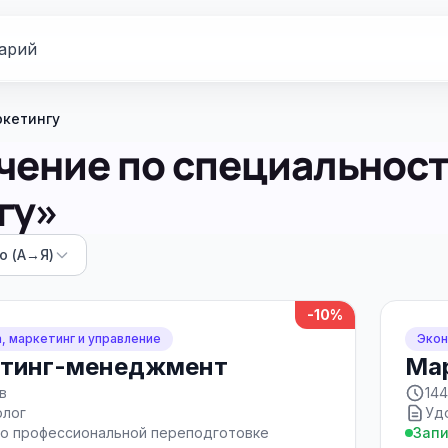
арий
ркетингу
чение по специальнос
гу»
ю (А→Я)
-10%
, маркетинг и управление
Экон
тинг-менеджмент
Ма
в
144
олог
Уд
о профессиональной переподготовке
Запи