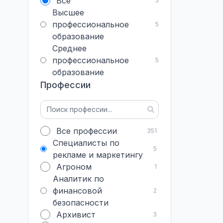
Все
5
Высшее
профессиональное
5
образование
Среднее
профессиональное
5
образование
Профессии
Все профессии
351
Специалисты по
5
рекламе и маркетингу
Агроном
1
Аналитик по
финансовой
2
безопасности
Архивист
3