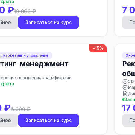
ткрыта
0 ₽
7 
19 000 ₽
бнее
Записаться на курс
П
-15%
, маркетинг и управление
Экон
тинг-менеджмент
Рек
об
ерение повышения квалификации
512
ткрыта
Ма
Ди
Запи
0 ₽
17
6 000 ₽
бнее
Записаться на курс
П