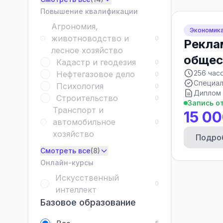
Повышение квалификации
Агрономия,
Экономика
животноводство и
0
Реклам
лесное хозяйство
общес
Кадастр и геодезия
0
256 час
Нефтегазовое дело
0
Специал
Психология
0
Диплом 
Строительство
0
Запись о
Транспорт и
15 00
автомобильное
0
хозяйство
Подро
Смотреть все
(8)
Онлайн-курсы
Искусственный
0
интеллект
Базовое образование