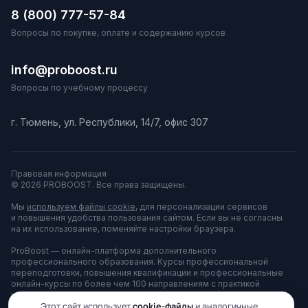
8 (800) 777-57-84
Вопросы по покупке, оплате и содержанию курсов
info@proboost.ru
Вопросы по учебному процессу
г. Тюмень, ул. Республики, 14/7, офис 307
Правовая информация
© 2026 PROBOOST. Все права защищены.
Мы
используем файлы cookie
, для персонализации сервисов
и повышения удобства пользования сайтом. Если вы не согласны
на их использование, поменяйте настройки браузера.
ProBoost — онлайн-платформа дополнительного
профессионального образования. Курсы профессиональной
переподготовки, повышения квалификации и профессиональные
онлайн-курсы по более чем 100 направлениям с практикой
на тренажёрах. Платформа принадлежит АНО ДПО «ЦППК»
и используется для оказания образовательных услуг.
Этот сайт использует
cookie-файлы
и аналогичные