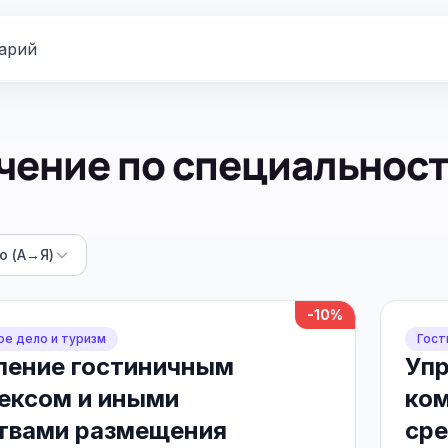
арий
чение по специальнос
ю (А→Я)
-10%
ое дело и туризм
Гост
ление гостиничным
Упр
ексом и иными
ком
твами размещения
ср