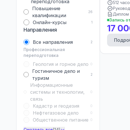
переподготовка
512 часо
Повышение
Руковод
26
Диплом 
квалификации
Запись о
Онлайн-курсы
1
17 00
Направления
Подро
Все направления
2
Профессиональная
переподготовка
Геология и горное дело
0
Гостиничное дело и
2
туризм
Информационные
системы и технологии,
0
связь
Кадастр и геодезия
0
Нефтегазовое дело
0
Общественное питание
0
Смотреть все
(14)