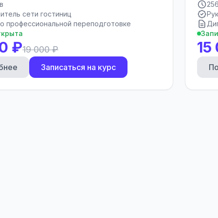
в
25
итель сети гостиниц
Ру
о профессиональной переподготовке
Ди
ткрыта
Запи
0 ₽
15
19 000 ₽
бнее
Записаться на курс
П