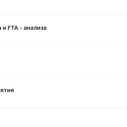
 и FTA - анализа
иятия