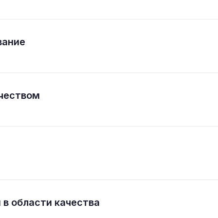
вание
ачеством
 в области качества