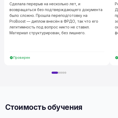
Сделала перерыв на несколько лет, и
Р
возвращаться без подтверждающего документа
Д
было сложно. Прошла переподготовку на
п
ProBoost — диплом внесён в ФРДО, так что его
э
легитимность под вопрос никто не ставил.
о
Материал структурирован, без лишнего.
ф
Проверен
Стоимость обучения