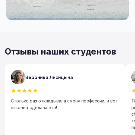
Отзывы наших студентов
Вероника Лисицына
Столько раз откладывала смену профессии, и вот
Т
наконец сделала это!
р
с
т
п