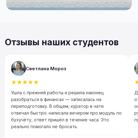
Отзывы наших студентов
Светлана Мороз
Ушла с прежней работы и решила наконец
Д
разобраться в финансах — записалась на
о
переподготовку. В общем, куратор в чате
о
отвечал быстро: написала вечером про модуль по
р
бухучёту, ответ пришёл в течение часа. Это
п
реально помогало не бросать.