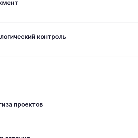
жмент
логический контроль
тиза проектов