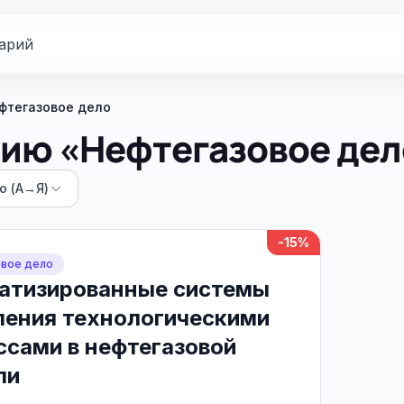
арий
фтегазовое дело
нию «Нефтегазовое дел
ю (А→Я)
-15%
вое дело
атизированные системы
ления технологическими
ссами в нефтегазовой
ли