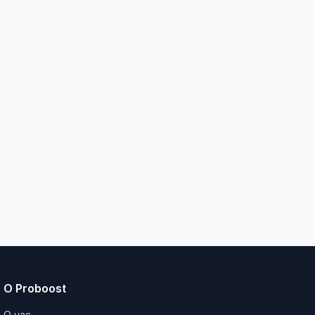
О Proboost
О нас