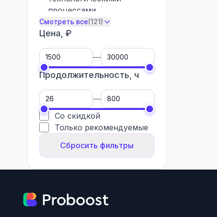
процессами
Агроном
Смотреть все
(121)
0
Цена, ₽
Аналитик по
финансовой
0
безопасности
—
Архивист
0
Продолжительность, ч
—
Со скидкой
Только рекомендуемые
Сбросить фильтры