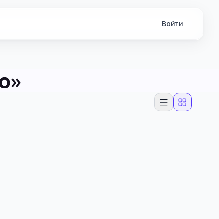
Войти
о»