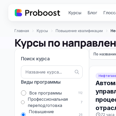
Курсы
Блог
Глосс
Главная
Курсы
Повышение квалификации
Не
Курсы по направле
По названи
Поиск курса
Нефтегазо
Виды программы
Автом
управ
Все программы
112
проце
Профессиональная
7
переподготовка
отрас
Повышение
72 часа
26