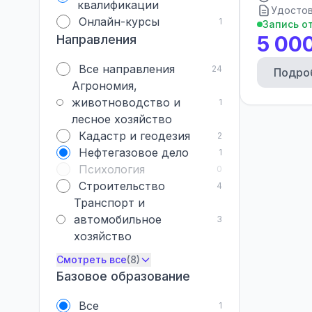
квалификации
Удостов
Онлайн-курсы
1
Запись о
5 00
Направления
Все направления
24
Подро
Агрономия,
животноводство и
1
лесное хозяйство
Кадастр и геодезия
2
Нефтегазовое дело
1
Психология
0
Строительство
4
Транспорт и
автомобильное
3
хозяйство
Смотреть все
(8)
Базовое образование
Все
1