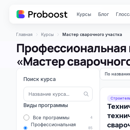
Курсы
Блог
Глосс
Главная
Курсы
Мастер сварочного участка
Профессиональная 
«Мастер сварочного
По названи
Поиск курса
Строител
Виды программы
Техни
техни
Все программы
4
сваро
Профессиональная
85