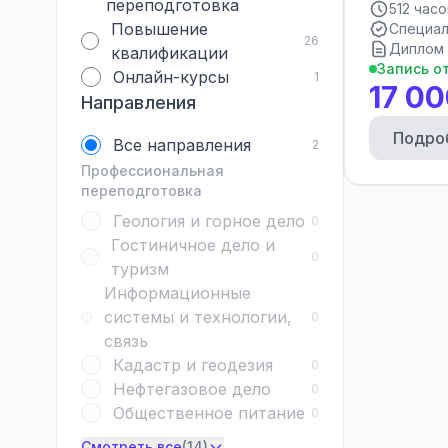
переподготовка
512 часо
Повышение
Специал
26
Диплом 
квалификации
Запись о
Онлайн-курсы
1
17 00
Направления
Подро
Все направления
2
Профессиональная
переподготовка
Геология и горное дело
0
Гостиничное дело и
0
туризм
Информационные
системы и технологии,
0
связь
Кадастр и геодезия
0
Нефтегазовое дело
0
Общественное питание
0
Смотреть все
(14)