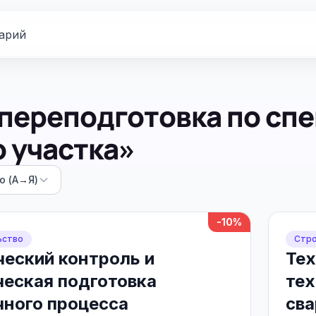
арий
переподготовка по сп
 участка»
ю (А→Я)
-10%
ьство
Стро
ческий контроль и
Тех
ческая подготовка
тех
чного процесса
сва