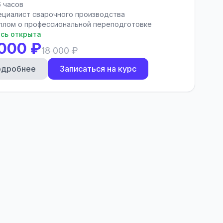
6 часов
ециалист сварочного производства
плом о профессиональной переподготовке
сь открыта
 000 ₽
18 000 ₽
одробнее
Записаться на курс