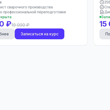
в
25
ист сварочного производства
Сп
о профессиональной переподготовке
Ди
ткрыта
Запи
0 ₽
15
19 000 ₽
бнее
Записаться на курс
П