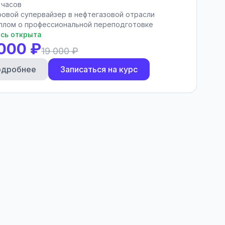
 часов
ровой супервайзер в нефтегазовой отрасли
плом о профессиональной переподготовке
сь открыта
 000 ₽
19 000 ₽
одробнее
Записаться на курс