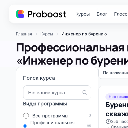
Курсы
Блог
Глосс
Главная
Курсы
Инженер по бурению
Профессиональная 
«Инженер по бурен
По названи
Поиск курса
Нефтегазо
Виды программы
Бурен
скваж
Все программы
2
256 час
Профессиональная
85
Специал