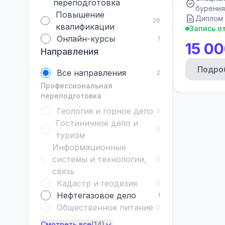
переподготовка
бурения
Повышение
Диплом 
26
квалификации
Запись о
Онлайн-курсы
1
15 00
Направления
Подро
Все направления
2
Профессиональная
переподготовка
Геология и горное дело
0
Гостиничное дело и
0
туризм
Информационные
системы и технологии,
0
связь
Кадастр и геодезия
0
Нефтегазовое дело
1
Общественное питание
0
Смотреть все
(14)