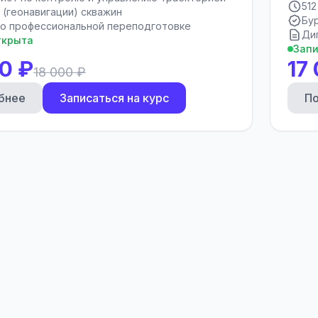
512
 (геонавигации) скважин
Бу
о профессиональной переподготовке
Ди
ткрыта
Запи
0 ₽
17
18 000 ₽
бнее
Записаться на курс
П