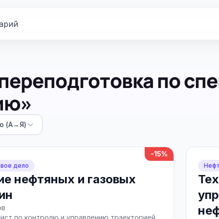
арий
переподготовка по сп
ию»
ю (А→Я)
-15%
вое дело
Нефт
ие нефтяных и газовых
Тех
ин
упр
ов
неф
ист по контролю и управлению траекторией